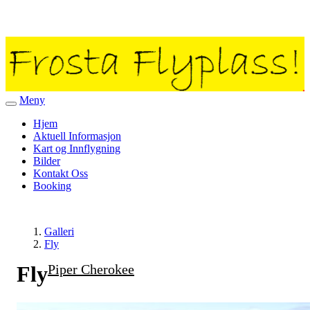
Meny
Veksle
navigasjon
Hjem
Aktuell Informasjon
Kart og Innflygning
Bilder
Kontakt Oss
Booking
Galleri
Fly
Fly
Piper Cherokee